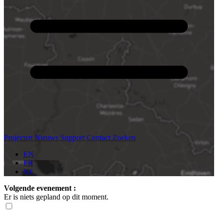
Projecten
Nieuws
Support
Contact
Zoeken
EN
FR
NL
Volgende evenement :
Er is niets gepland op dit moment.