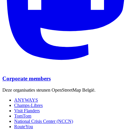
Corporate members
Deze organisaties steunen OpenStreetMap België.
ANYWAYS
Champs-Libres
Visit Flanders
TomTom
National Crisis Center (NCCN)
RouteYou