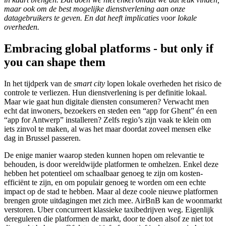
maar ook om de best mogelijke dienstverlening aan onze
datagebruikers te geven. En dat heeft implicaties voor lokale
overheden.
Embracing global platforms - but only if
you can shape them
In het tijdperk van de
smart city
lopen lokale overheden het risico de
controle te verliezen. Hun dienstverlening is per definitie lokaal.
Maar wie gaat hun digitale diensten consumeren? Verwacht men
echt dat inwoners, bezoekers en steden een “app for Ghent” én een
“app for Antwerp” installeren? Zelfs regio’s zijn vaak te klein om
iets zinvol te maken, al was het maar doordat zoveel mensen elke
dag in Brussel passeren.
De enige manier waarop steden kunnen hopen om relevantie te
behouden, is door wereldwijde platformen te omhelzen. Enkel deze
hebben het potentieel om schaalbaar genoeg te zijn om kosten-
efficiënt te zijn, en om populair genoeg te worden om een echte
impact op de stad te hebben. Maar al deze coole nieuwe platformen
brengen grote uitdagingen met zich mee. AirBnB kan de woonmarkt
verstoren. Uber concurreert klassieke taxibedrijven weg. Eigenlijk
dereguleren die platformen de markt, door te doen alsof ze niet tot