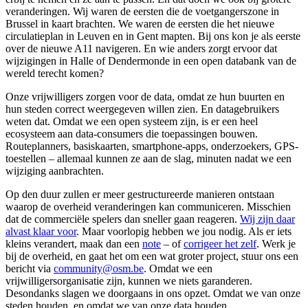
veranderingen. Wij waren de eersten die de voetgangerszone in
Brussel in kaart brachten. We waren de eersten die het nieuwe
circulatieplan in Leuven en in Gent mapten. Bij ons kon je als eerste
over de nieuwe A11 navigeren. En wie anders zorgt ervoor dat
wijzigingen in Halle of Dendermonde in een open databank van de
wereld terecht komen?
Onze vrijwilligers zorgen voor de data, omdat ze hun buurten en
hun steden correct weergegeven willen zien. En datagebruikers
weten dat. Omdat we een open systeem zijn, is er een heel
ecosysteem aan data-consumers die toepassingen bouwen.
Routeplanners, basiskaarten, smartphone-apps, onderzoekers, GPS-
toestellen – allemaal kunnen ze aan de slag, minuten nadat we een
wijziging aanbrachten.
Op den duur zullen er meer gestructureerde manieren ontstaan
waarop de overheid veranderingen kan communiceren. Misschien
dat de commerciële spelers dan sneller gaan reageren.
Wij zijn daar
alvast klaar voor
. Maar voorlopig hebben we jou nodig. Als er iets
kleins verandert, maak dan een
note
– of
corrigeer het zelf
. Werk je
bij de overheid, en gaat het om een wat groter project, stuur ons een
bericht via
community@osm.be
. Omdat we een
vrijwilligersorganisatie zijn, kunnen we niets garanderen.
Desondanks slagen we doorgaans in ons opzet. Omdat we van onze
steden houden, en omdat we van onze data houden.