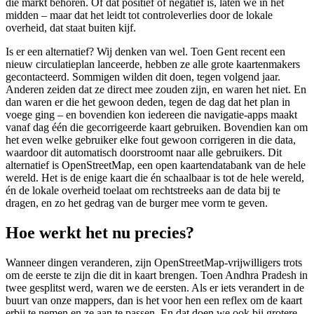
die markt behoren. Of dat positief of negatief is, laten we in het
midden – maar dat het leidt tot controleverlies door de lokale
overheid, dat staat buiten kijf.
Is er een alternatief? Wij denken van wel. Toen Gent recent een
nieuw circulatieplan lanceerde, hebben ze alle grote kaartenmakers
gecontacteerd. Sommigen wilden dit doen, tegen volgend jaar.
Anderen zeiden dat ze direct mee zouden zijn, en waren het niet. En
dan waren er die het gewoon deden, tegen de dag dat het plan in
voege ging – en bovendien kon iedereen die navigatie-apps maakt
vanaf dag één die gecorrigeerde kaart gebruiken. Bovendien kan om
het even welke gebruiker elke fout gewoon corrigeren in die data,
waardoor dit automatisch doorstroomt naar alle gebruikers. Dit
alternatief is OpenStreetMap, een open kaartendatabank van de hele
wereld. Het is de enige kaart die én schaalbaar is tot de hele wereld,
én de lokale overheid toelaat om rechtstreeks aan de data bij te
dragen, en zo het gedrag van de burger mee vorm te geven.
Hoe werkt het nu precies?
Wanneer dingen veranderen, zijn OpenStreetMap-vrijwilligers trots
om de eerste te zijn die dit in kaart brengen. Toen Andhra Pradesh in
twee gesplitst werd, waren we de eersten. Als er iets verandert in de
buurt van onze mappers, dan is het voor hen een reflex om de kaart
erbij te nemen en ze aan te passen. En dat doen we ook bij grotere