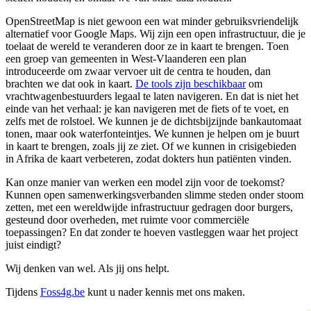
OpenStreetMap is niet gewoon een wat minder gebruiksvriendelijk
alternatief voor Google Maps. Wij zijn een open infrastructuur, die je
toelaat de wereld te veranderen door ze in kaart te brengen. Toen
een groep van gemeenten in West-Vlaanderen een plan
introduceerde om zwaar vervoer uit de centra te houden, dan
brachten we dat ook in kaart.
De tools zijn beschikbaar
om
vrachtwagenbestuurders legaal te laten navigeren. En dat is niet het
einde van het verhaal: je kan navigeren met de fiets of te voet, en
zelfs met de rolstoel. We kunnen je de dichtsbijzijnde bankautomaat
tonen, maar ook waterfonteintjes. We kunnen je helpen om je buurt
in kaart te brengen, zoals jij ze ziet. Of we kunnen in crisigebieden
in Afrika de kaart verbeteren, zodat dokters hun patiënten vinden.
Kan onze manier van werken een model zijn voor de toekomst?
Kunnen open samenwerkingsverbanden slimme steden onder stoom
zetten, met een wereldwijde infrastructuur gedragen door burgers,
gesteund door overheden, met ruimte voor commerciële
toepassingen? En dat zonder te hoeven vastleggen waar het project
juist eindigt?
Wij denken van wel. Als jij ons helpt.
Tijdens
Foss4g.be
kunt u nader kennis met ons maken.